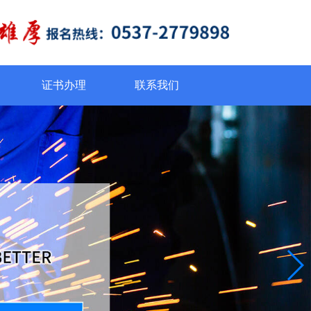
证书办理
联系我们