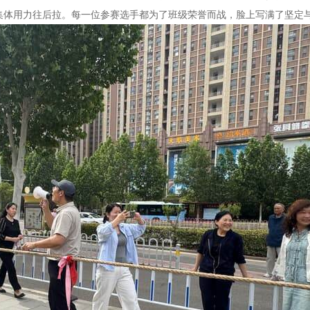
集体用力往后拉。每一位参赛选手都为了班级荣誉而战，脸上写满了坚定