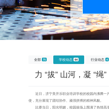
全部
学校动态
行业动态
75
64
4
力 “拔” 山河，凝 
近日，济宁美开乐职业培训学校的校园内沸腾一
使，充分展现了团结协作、顽强拼搏的精神风貌。
比赛当日，阳光明媚，校园操场上围满了热情高