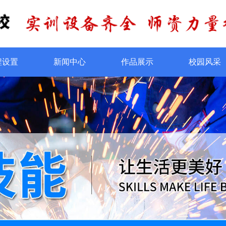
程设置
新闻中心
作品展示
校园风采