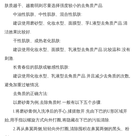
肤质越干、越脆弱则尽量选择强度较小的去角质产品.
中油性肌肤、中性肌肤、混合性肌肤:
建议使用磨砂型、化妆水型、面膜型、孚L液型去角质产品.清
洁效果比较好.
干性肌肤、成热老化肌肤:
建议使用化妆水型、面膜型、乳液型去角质产品.比较温和.没有
刺激.
长青春痘的肌肤或敏感性肌肤:
建议使用化妆水型、乳液型去角质产品.并且减少去角质的次数,
避免加重过敏情况.
去角质的正确方法:
以磨砂膏为例,去除角质时.一般有以下五个步骤.
l.将磨砂膏倒入洗净后的手心,揉搓散开.先由下巴的U形区域开
始,用手指以螺旋方式向外打圈,将隐藏在下巴的污垢清除.
2.再从鼻翼两侧,轻轻向外打圈,清除囤积在鼻翼两侧的黑头、粉