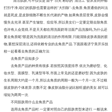
"'清洁肌肤,可不仅仅是'面子’功夫.称职的"清洁工"会从里到外都
打扫干净,咱们的肌肤也需要这样的"大扫除"-去角质.角质通俗的叫法
就是死皮,是皮肤细胞不断生长代谢的产物.如果角质层变厚,皮肤会慢
慢失去光泽.甚至产生皱纹、痘痘等,所以美女们一定要定期去除角质.
也许有人会觉得,不是天天都在用洗面奶等洁面产品洗脸吗,为什么还
要去角质呢?那是因为洗面奶清洁的作用有限.只能清除皮肤表面的脏
物,要想深层清洁,还得依赖专业的去角质产品.下面跟着济宁美开乐技
校一起看看去角质的正确方法:
去角质产品知多少
去角质产品的种类有很多.若按照其强度排序.依次为磨砂型、化
妆水型、面膜型、乳液型等等,市面上常见的还是磨砂型.因为皮肤的
生长周期大约是一个月,所以去角质的周期一般为一个月一次.不过根
据皮肤的个体差异.次数不定.像皮肤油脂分泌比较旺盛的美女.就可以
缩短为两周一次.
不同肌肤用什么去角质产品
选用去角质产品时.一定要对照自己的肌肤类型来进行.一般说来.