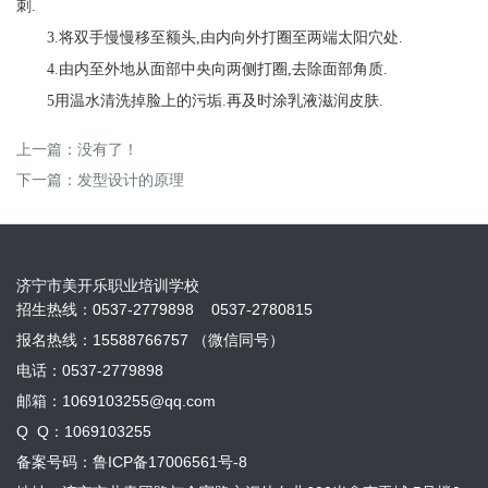
刺.
3.将双手慢慢移至额头,由内向外打圈至两端太阳穴处.
4.由内至外地从面部中央向两侧打圈,去除面部角质.
5用温水清洗掉脸上的污垢.再及时涂乳液滋润皮肤.
上一篇：没有了！
下一篇：
发型设计的原理
济宁市美开乐职业培训学校
招生热线：0537-2779898 0537-2780815
报名热线：15588766757 （微信同号）
电话：0537-2779898
邮箱：1069103255@qq.com
Q Q：1069103255
备案号码：
鲁ICP备17006561号-8